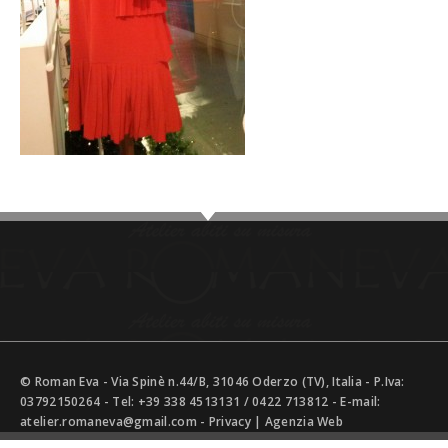
© Roman Eva - Via Spinè n.44/B, 31046 Oderzo (TV), Italia - P.Iva:
03792150264 - Tel:
+39 338 4513131
/
0422 713812
- E-mail:
atelier.romaneva@gmail.com
-
Privacy
|
Agenzia Web