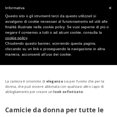
×
Informativa
Questo sito o gli strumenti terzi da questo utilizzati si
avvalgono di cookie necessari al funzionamento ed utili alle
finalità illustrate nella cookie policy. Se vuoi saperne di più o
negare il consenso a tutti o ad alcuni cookie, consulta la
cookie policy
CAMICERIA
.
Chiudendo questo banner, scorrendo questa pagina,
cliccando su un link o proseguendo la navigazione in altra
maniera, acconsenti all’uso dei cookie.
La camicia è sinonimo di
eleganza
sia per l’uomo che per la
donna, che può essere abbinata con qualsiasi altro capo di
abbigliamento per creare un
look sofisticato
.
Camicie da donna per tutte le