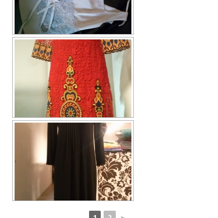
1
2
►