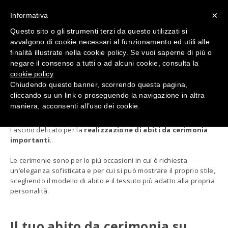
×
Informativa
Questo sito o gli strumenti terzi da questo utilizzati si
avvalgono di cookie necessari al funzionamento ed utili alle
finalità illustrate nella cookie policy. Se vuoi saperne di più o
negare il consenso a tutti o ad alcuni cookie, consulta la
cookie policy
ABITI DA CERIMONIA DONNA
.
Chiudendo questo banner, scorrendo questa pagina,
cliccando su un link o proseguendo la navigazione in altra
maniera, acconsenti all’uso dei cookie.
Fascino delicato per la
realizzazione di abiti da cerimonia
importanti
.
Le cerimonie sono per lo più occasioni in cui è richiesta
un’eleganza sofisticata e per cui si può mostrare il proprio stile,
scegliendo il modello di abito e il tessuto più adatto alla propria
personalità.
Il tuo abito da cerimonia su