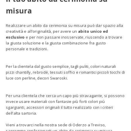
misura
Realizzare un abito da cerimonia su misura può dar spazio alla
creatività e all’originalità, per avere un
abito unico ed
esclusivo
e per non passare inosservate, riuscendo a trovare
la giusta soluzione e la giusta combinazione fra gusto
personale e tradizioni.
Per la clientela dal gusto semplice, tagli puliti, colori naturali
pizzi chantilly, rebrodé, tessuti soffici e romantici piccoli tocchi di
luce con perline, decori Swaroski.
Per una clientela che cerca un capo più stravagante, si possono
invece usare materiali con fantasie più forti colori più
sgargianti, accessori originali il tutto realizzato con i criteri
dell’alta sartoria.
Vieni a trovarci nella nostra sede di Oderzo a Treviso,
sapremmo confezionarti un abito da cerimonia su misura